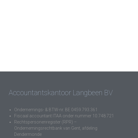
Accountantskantoor Langbeen BV
Ondernemings- & BTW-nr. BE 0459.793.361
Fiscaal accountant ITAA onder nummer 10.748.721
Rechtspersonenregister (RPR) –
Ondernemingsrechtbank van Gent, afdeling
Dendermonde