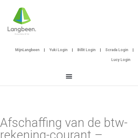
MijnLangbeen
Yuki Login
Billit Login
Scrada Login
Lucy Login
Afschaffing van de btw-
rekening-courant –