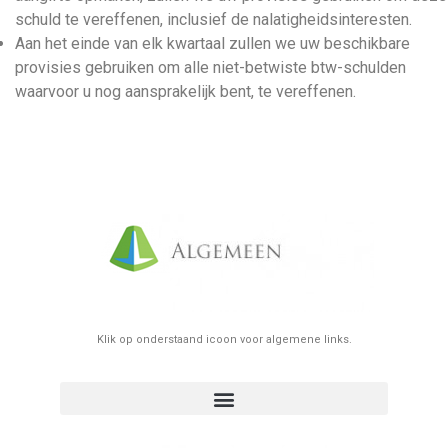
schuld te vereffenen, inclusief de nalatigheidsinteresten.
Aan het einde van elk kwartaal zullen we uw beschikbare
provisies gebruiken om alle niet-betwiste btw-schulden
waarvoor u nog aansprakelijk bent, te vereffenen.
Klik op onderstaand icoon voor algemene links.
zelfstandig worden ? belangrijkste stappen algemene info
Huurcontract/plaatsbeschrijving elektronisch doorgeven