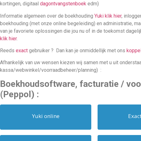
kortingen, digitaal
dagontvangstenboek
edm)
Informatie algemeen over de boekhouding
Yuki klik hier
, inlogg
boekhouding (met onze online begeleiding) en administratie, maar d
van je favoriete oplossingen die jou nu of in de toekomst dageli
klik hier
.
Reeds
exact
gebruiker ? Dan kan je onmiddellijk met ons
koppele
Afhankelijk van uw wensen kiezen wij samen met u uit ondersta
kassa/webwinkel/voorraadbeheer/planning) :
Boekhoudsoftware, facturatie / voo
(Peppol) :
Yuki online
Exact