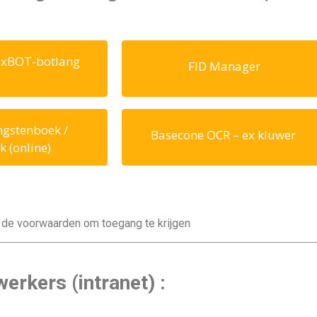
axBOT-botlang
FID Manager
gstenboek /
Basecone OCR – ex kluwer
 (online)
ar de voorwaarden om toegang te krijgen
erkers (intranet) :