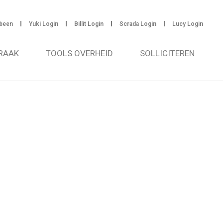
been
Yuki Login
Billit Login
Scrada Login
Lucy Login
RAAK
TOOLS OVERHEID
SOLLICITEREN