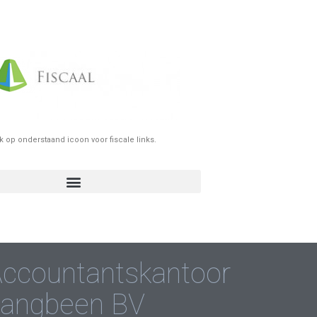
ik op onderstaand icoon voor fiscale links.
ccountantskantoor
Langbeen BV