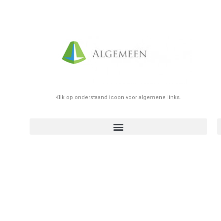
Klik op onderstaand icoon voor algemene links.
zelfstandig worden ? belangrijkste stappen algemene info
Huurcontract/plaatsbeschrijving elektronisch doorgeven