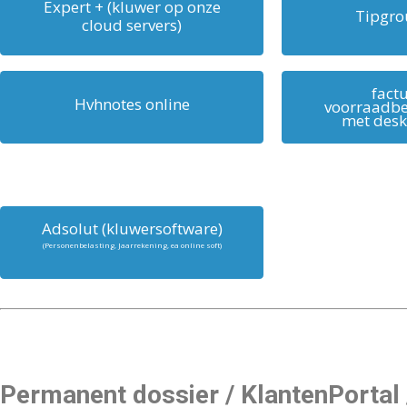
Expert + (kluwer op onze
Tipgro
cloud servers)
factu
Hvhnotes online
voorraadbe
met desk
Adsolut (kluwersoftware)
(Personenbelasting, Jaarrekening, ea online soft)
Permanent dossier / KlantenPortal 