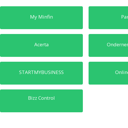
My Minfin
Pa
Acerta
Onderne
STARTMYBUSINESS
Online
Bizz Control