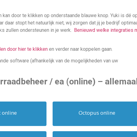
en kan door te klikken op onderstaande blauwe knop. Yuki is dé 
aar stopt het natuurlijk niet, wij zorgen dat jij je bedrijf optim
jks zullen ondersteunen in je werk.
Benieuwd welke integraties m
n door hier te klikken
en verder naar koppelen gaan.
ande software (afhankelijk van de mogelijkheden van uw
rraadbeheer / ea (online) – allemaa
 online
Octopus online