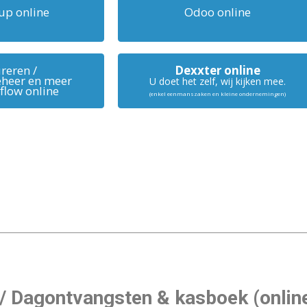
up online
Odoo online
reren /
Dexxter online
heer en meer
U doet het zelf, wij kijken mee.
flow online
(enkel eenmanszaken en kleine ondernemingen)
/ Dagontvangsten & kasboek (online