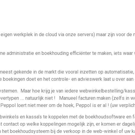
 eigen werkplek in de cloud via onze servers) maar zijn voor de 
ne administratie en boekhouding efficiënter te maken, iets waa
eest gekende in de markt die vooral inzetten op automatisatie,
e boekingen doet en het controle- en advieswerk laat u over aa
ystemen. Maar hoe krijg je van iedere webwinkelbestelling/kass
ertypen …. natuurlijk niet ! Manueel facturen maken (zelfs in 
ppol loert niet meer om de hoek, Peppol is er al ! (uw verplicht
bwinkels en kassa’s te koppelen met de boekhoudsoftware en fa
 contact op welke koppelingen mogelijk zijn, er komen er dagelij
 in het boekhoudsysteem bij de verkoop in de web-winkel of uw k