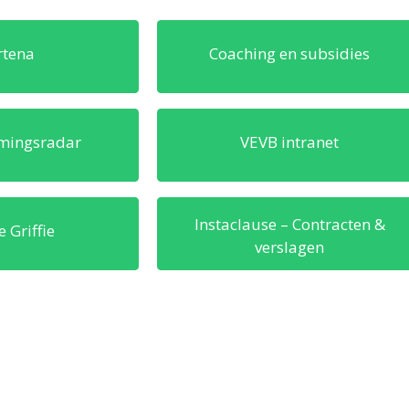
rtena
Coaching en subsidies
mingsradar
VEVB intranet
Instaclause – Contracten &
 Griffie
verslagen