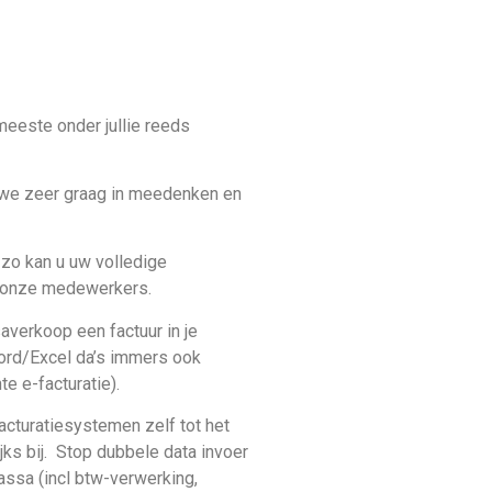
meeste onder jullie reeds
r we zeer graag in meedenken en
 zo kan u uw volledige
n onze medewerkers.
averkoop een factuur in je
word/Excel da’s immers ook
e e-facturatie).
cturatiesystemen zelf tot het
ks bij. Stop dubbele data invoer
assa (incl btw-verwerking,