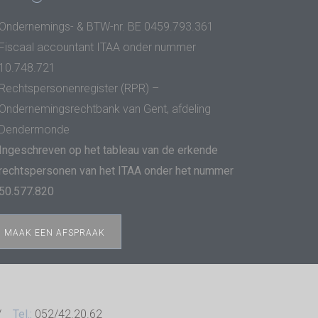
Ondernemings- & BTW-nr. BE 0459.793.361
Fiscaal accountant ITAA onder nummer
10.748.721
Rechtspersonenregister (RPR) –
Ondernemingsrechtbank van Gent, afdeling
Dendermonde
Ingeschreven op het tableau van de erkende
rechtspersonen van het ITAA onder het nummer
50.577.820
MAAK EEN AFSPRAAK
 //
Tel.:
052/42.20.62