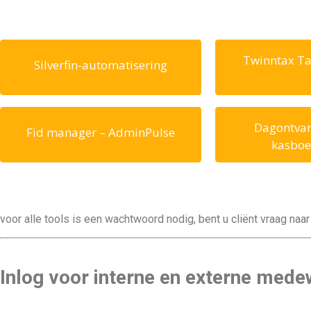
Twinntax T
Silverfin-automatisering
Dagontvan
Fid manager – AdminPulse
kasboek
voor alle tools is een wachtwoord nodig, bent u cliënt vraag na
Inlog voor interne en externe medew