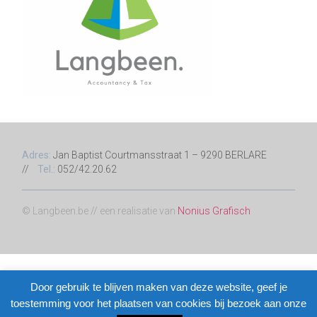
Adres:
Jan Baptist Courtmansstraat 1 – 9290 BERLARE
//
Tel.:
052/42.20.62
© Langbeen.be // een realisatie van
Nonius Grafisch
Deze website en alle inhoud ervan zijn gerechtelijk beschermd ©
Door gebruik te blijven maken van deze website, geef je
2025
langbeen.be
toestemming voor het plaatsen van cookies bij bezoek aan onze