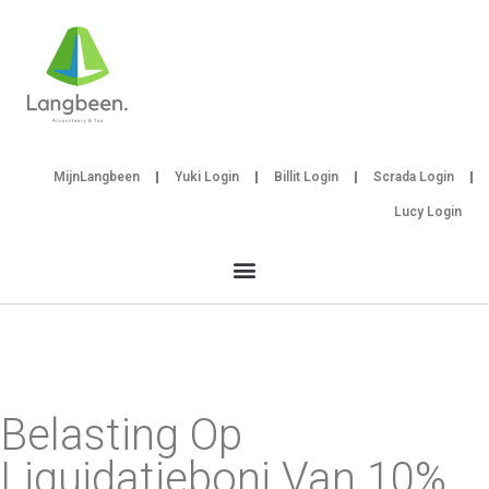
MijnLangbeen
Yuki Login
Billit Login
Scrada Login
Lucy Login
Belasting Op
Liquidatieboni Van 10%