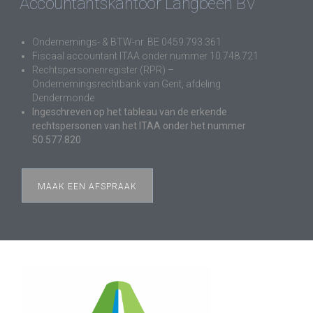
Accountantskantoor Langbeen BV
Ondernemings- & BTW-nr. BE 0459.793.361
Fiscaal accountant ITAA onder nummer 10.748.721
Rechtspersonenregister (RPR) –
Ondernemingsrechtbank van Gent, afdeling
Dendermonde
Ingeschreven op het tableau van de erkende
rechtspersonen van het ITAA onder het nummer
50.577.820
MAAK EEN AFSPRAAK