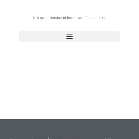
Klik op onderstaand icoon voor fiscale links.
Volmacht geven aan boekhouder voor fiscale aangifte