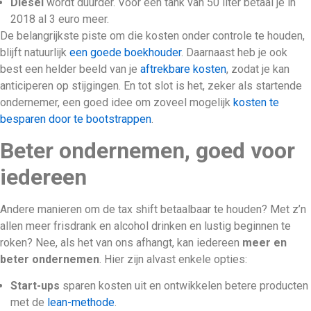
Diesel
wordt duurder. Voor een tank van 50 liter betaal je in
2018 al 3 euro meer.
De belangrijkste piste om die kosten onder controle te houden,
blijft natuurlijk
een goede boekhouder
. Daarnaast heb je ook
best een helder beeld van je
aftrekbare kosten
, zodat je kan
anticiperen op stijgingen. En tot slot is het, zeker als startende
ondernemer, een goed idee om zoveel mogelijk
kosten te
besparen door te bootstrappen
.
Beter ondernemen, goed voor
iedereen
Andere manieren om de tax shift betaalbaar te houden? Met z’n
allen meer frisdrank en alcohol drinken en lustig beginnen te
roken? Nee, als het van ons afhangt, kan iedereen
meer en
beter ondernemen
. Hier zijn alvast enkele opties:
Start-ups
sparen kosten uit en ontwikkelen betere producten
met de
lean-methode
.