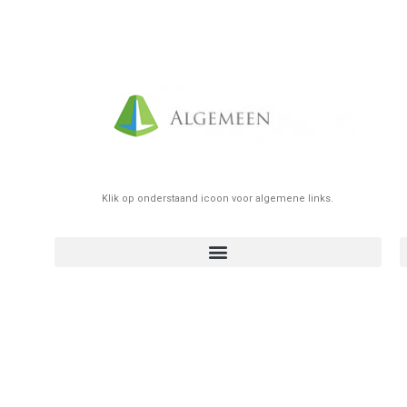
Klik op onderstaand icoon voor algemene links.
zelfstandig worden ? belangrijkste stappen algemene info
Huurcontract/plaatsbeschrijving elektronisch doorgeven