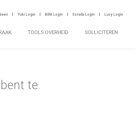
been
Yuki Login
Billit Login
Scrada Login
Lucy Login
RAAK
TOOLS OVERHEID
SOLLICITEREN
 bent te