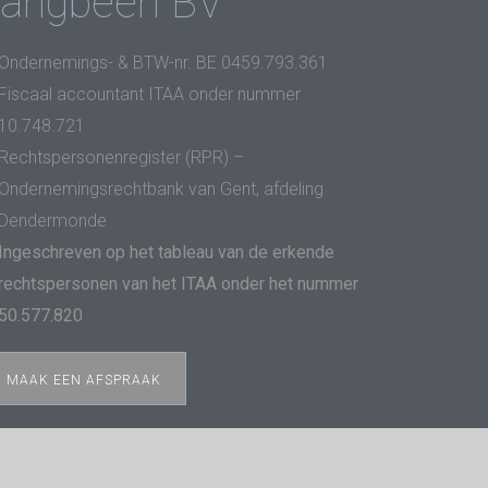
Langbeen BV
Ondernemings- & BTW-nr. BE 0459.793.361
Fiscaal accountant ITAA onder nummer
10.748.721
Rechtspersonenregister (RPR) –
Ondernemingsrechtbank van Gent, afdeling
Dendermonde
Ingeschreven op het tableau van de erkende
rechtspersonen van het ITAA onder het nummer
50.577.820
MAAK EEN AFSPRAAK